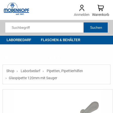
Anmelden
Warenkorb
Suchen
LABORBEDARF
FLASCHEN & BEHÄLTER
LABORHILFSMITTEL
LABORTECHNIK
OPTIK
MESSGERÄTE
SALE & NEU
Shop
Laborbedarf
Pipetten, Pipettierhilfen
Glaspipette 120mm mit Sauger