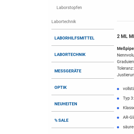
Laborstopfen
Labortechnik
2 ML M
LABORHILFSMITTEL
Meßpipet
LABORTECHNIK
Nennvolu
Graduier
Toleranz:
MESSGERÄTE
Justierun
OPTIK
volls
Typ 3:
NEUHEITEN
Klass
AR-Gl
% SALE
säure