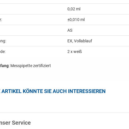
0,02 ml
z:
±0,010 ml
AS
ung:
EX, Vollablauf
de:
2 x weiß
mfang
: Messpipette zertifiziert
E ARTIKEL KÖNNTE SIE AUCH INTERESSIEREN
nser Service