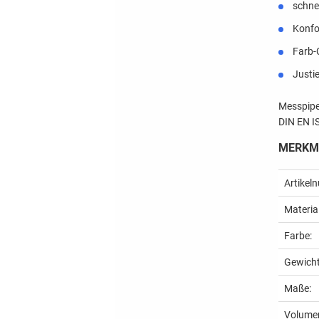
schne
Konfo
Farb-
Justi
Messpipe
DIN EN IS
MERKMA
Artikel
Material
Farbe:
Gewicht
Maße:
Volume