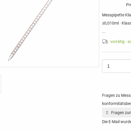
Pr
Messpipette Klas
±0,010ml · Klasse
...
vorrätig - s
Fragen zu Messp
konformitätsbe
Fragen zum
Die E-Mail wurde