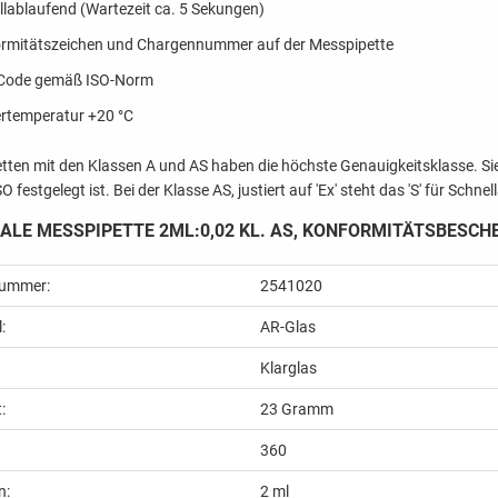
llablaufend (Wartezeit ca. 5 Sekungen)
rmitätszeichen und Chargennummer auf der Messpipette
Code gemäß ISO-Norm
ertemperatur +20 °C
tten mit den Klassen A und AS haben die höchste Genauigkeitsklasse. Sie
O festgelegt ist. Bei der Klasse AS, justiert auf 'Ex' steht das 'S' für Schnel
LE MESSPIPETTE 2ML:0,02 KL. AS, KONFORMITÄTSBESCH
nummer:
2541020
:
AR-Glas
Klarglas
:
23
Gramm
360
n:
2 ml