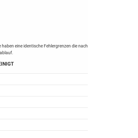
 haben eine identische Fehlergrenzen die nach
lablauf.
EINIGT