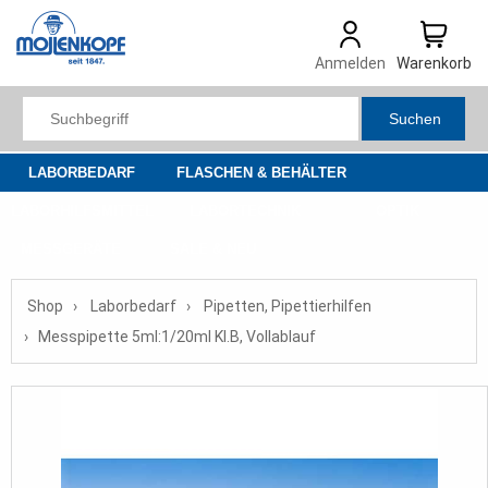
Anmelden
Warenkorb
Suchen
LABORBEDARF
FLASCHEN & BEHÄLTER
LABORHILFSMITTEL
LABORTECHNIK
OPTIK
MESSGERÄTE
SALE & NEU
Shop
Laborbedarf
Pipetten, Pipettierhilfen
Messpipette 5ml:1/20ml Kl.B, Vollablauf