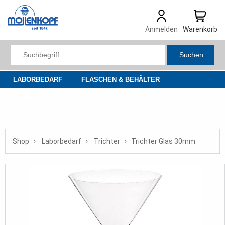
Anmelden
Warenkorb
Suchen
LABORBEDARF
FLASCHEN & BEHÄLTER
LABORHILFSMITTEL
LABORTECHNIK
OPTIK
MESSGERÄTE
SALE & NEU
Shop
Laborbedarf
Trichter
Trichter Glas 30mm