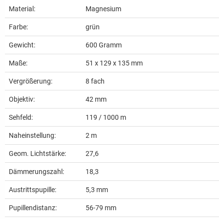
Material:
Magnesium
Farbe:
grün
Gewicht:
600
Gramm
Maße:
51 x 129 x 135 mm
Vergrößerung:
8 fach
Objektiv:
42 mm
Sehfeld:
119 / 1000 m
Naheinstellung:
2 m
Geom. Lichtstärke:
27,6
Dämmerungszahl:
18,3
Austrittspupille:
5,3 mm
Pupillendistanz:
56-79 mm