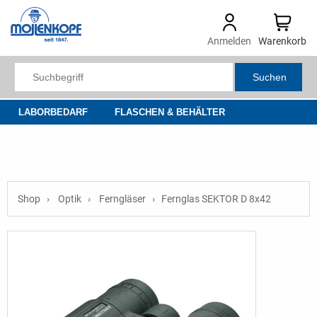
Anmelden
Warenkorb
Suchen
LABORBEDARF
FLASCHEN & BEHÄLTER
LABORHILFSMITTEL
LABORTECHNIK
OPTIK
MESSGERÄTE
SALE & NEU
Shop
Optik
Ferngläser
Fernglas SEKTOR D 8x42