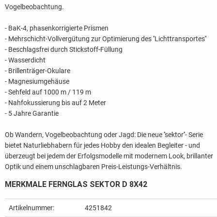
Vogelbeobachtung.
- BaK-4, phasenkorrigierte Prismen
- Mehrschicht-Vollvergütung zur Optimierung des ''Lichttransportes''
- Beschlagsfrei durch Stickstoff-Füllung
- Wasserdicht
- Brillenträger-Okulare
- Magnesiumgehäuse
- Sehfeld auf 1000 m / 119 m
- Nahfokussierung bis auf 2 Meter
- 5 Jahre Garantie
Ob Wandern, Vogelbeobachtung oder Jagd: Die neue ''sektor''- Serie
bietet Naturliebhabern für jedes Hobby den idealen Begleiter - und
überzeugt bei jedem der Erfolgsmodelle mit modernem Look, brillanter
Optik und einem unschlagbaren Preis-Leistungs-Verhältnis.
MERKMALE FERNGLAS SEKTOR D 8X42
Artikelnummer:
4251842