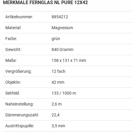
MERKMALE FERNGLAS NL PURE 12X42
Artikelnummer:
8854212
Material:
Magnesium
Farbe:
grün
Gewicht:
840
Gramm
Maße:
158 x 131 x 71 mm
Vergrößerung:
12 fach
Objektiv:
42 mm
Sehfeld:
133 / 1000 m
Naheinstellung:
2,6 m
Dämmerungszahl:
22,4
Austrittspupille:
3,5 mm