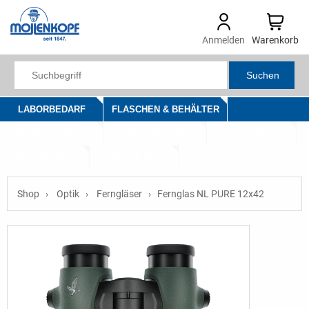
Anmelden
Warenkorb
Suchen
LABORBEDARF
FLASCHEN & BEHÄLTER
LABORHILFSMITTEL
LABORTECHNIK
OPTIK
MESSGERÄTE
SALE & NEU
Shop
Optik
Ferngläser
Fernglas NL PURE 12x42