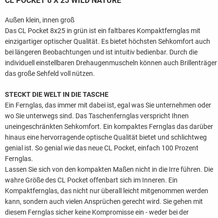
CL POCKET 8 X 25 WILD NATURE
Außen klein, innen groß
Das CL Pocket 8x25 in grün ist ein faltbares Kompaktfernglas mit
einzigartiger optischer Qualität. Es bietet höchsten Sehkomfort auch
bei längeren Beobachtungen und ist intuitiv bedienbar. Durch die
individuell einstellbaren Drehaugenmuscheln können auch Brillenträger
das große Sehfeld voll nützen.
STECKT DIE WELT IN DIE TASCHE
Ein Fernglas, das immer mit dabei ist, egal was Sie unternehmen oder
wo Sie unterwegs sind. Das Taschenfernglas verspricht Ihnen
uneingeschränkten Sehkomfort. Ein kompaktes Fernglas das darüber
hinaus eine hervorragende optische Qualität bietet und schlichtweg
genial ist. So genial wie das neue CL Pocket, einfach 100 Prozent
Fernglas.
Lassen Sie sich von den kompakten Maßen nicht in die Irre führen. Die
wahre Größe des CL Pocket offenbart sich im Inneren. Ein
Kompaktfernglas, das nicht nur überall leicht mitgenommen werden
kann, sondern auch vielen Ansprüchen gerecht wird. Sie gehen mit
diesem Fernglas sicher keine Kompromisse ein - weder bei der