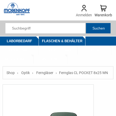
Anmelden
Warenkorb
Suchen
LABORBEDARF
FLASCHEN & BEHÄLTER
LABORHILFSMITTEL
LABORTECHNIK
OPTIK
MESSGERÄTE
SALE & NEU
Shop
Optik
Ferngläser
Fernglas CL POCKET 8x25 WN