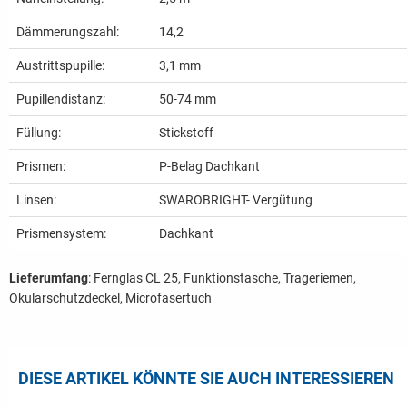
Dämmerungszahl:
14,2
Austrittspupille:
3,1 mm
Pupillendistanz:
50-74 mm
Füllung:
Stickstoff
Prismen:
P-Belag Dachkant
Linsen:
SWAROBRIGHT- Vergütung
Prismensystem:
Dachkant
Lieferumfang
: Fernglas CL 25, Funktionstasche, Trageriemen,
Okularschutzdeckel, Microfasertuch
DIESE ARTIKEL KÖNNTE SIE AUCH INTERESSIEREN