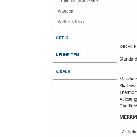
Timer und Stückzähler
Waagen
Wetter & Klima
OPTIK
DICHT
NEUHEITEN
Standard
% SALE
Messbere
Skalenwe
Thermom
Ablesung
Oberfläc
MERKMA
Artikel