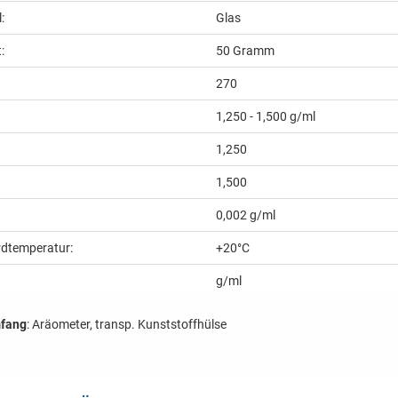
:
Glas
:
50
Gramm
270
:
1,250 - 1,500 g/ml
1,250
1,500
0,002 g/ml
dtemperatur:
+20°C
g/ml
mfang
: Aräometer, transp. Kunststoffhülse