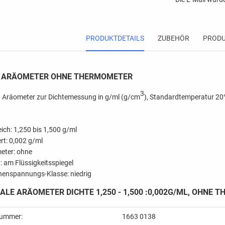
PRODUKTDETAILS
ZUBEHÖR
PRODU
E ARÄOMETER OHNE THERMOMETER
3
 Aräometer zur Dichtemessung in g/ml (g/cm
), Standardtemperatur 20
ich: 1,250 bis 1,500 g/ml
rt: 0,002 g/ml
eter: ohne
: am Flüssigkeitsspiegel
henspannungs-Klasse: niedrig
LE ARÄOMETER DICHTE 1,250 - 1,500 :0,002G/ML, OHNE 
nummer:
1663 0138