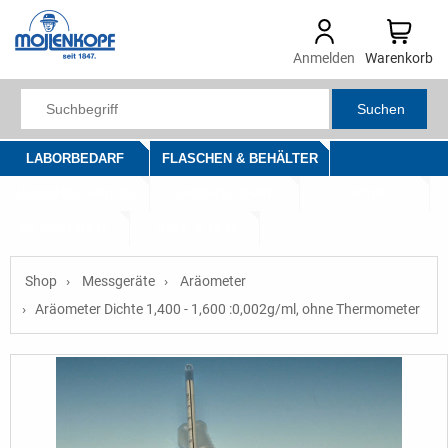
Anmelden
Warenkorb
Suchen
LABORBEDARF
FLASCHEN & BEHÄLTER
LABORHILFSMITTEL
LABORTECHNIK
OPTIK
MESSGERÄTE
SALE & NEU
Shop
Messgeräte
Aräometer
Aräometer Dichte 1,400 - 1,600 :0,002g/ml, ohne Thermometer