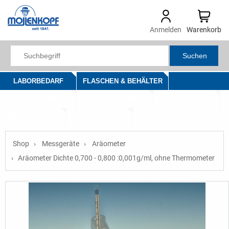
Anmelden
Warenkorb
Suchen
LABORBEDARF
FLASCHEN & BEHÄLTER
LABORHILFSMITTEL
LABORTECHNIK
OPTIK
MESSGERÄTE
SALE & NEU
Shop
Messgeräte
Aräometer
Aräometer Dichte 0,700 - 0,800 :0,001g/ml, ohne Thermometer