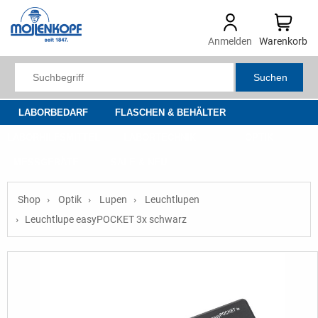
Anmelden
Warenkorb
Suchen
LABORBEDARF
FLASCHEN & BEHÄLTER
LABORHILFSMITTEL
LABORTECHNIK
OPTIK
MESSGERÄTE
SALE & NEU
Shop
Optik
Lupen
Leuchtlupen
Leuchtlupe easyPOCKET 3x schwarz