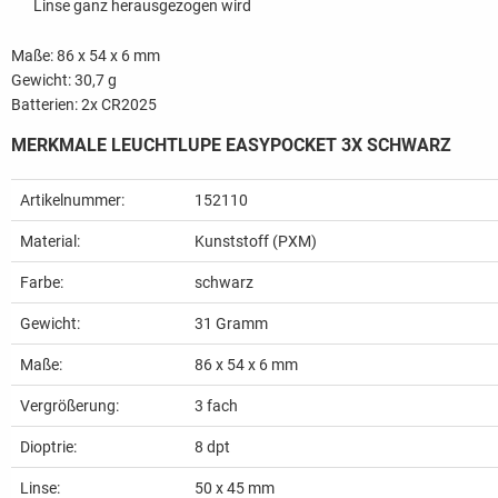
Linse ganz herausgezogen wird
Maße: 86 x 54 x 6 mm
Gewicht: 30,7 g
Batterien: 2x CR2025
MERKMALE LEUCHTLUPE EASYPOCKET 3X SCHWARZ
Artikelnummer:
152110
Material:
Kunststoff (PXM)
Farbe:
schwarz
Gewicht:
31
Gramm
Maße:
86 x 54 x 6 mm
Vergrößerung:
3 fach
Dioptrie:
8 dpt
Linse:
50 x 45 mm