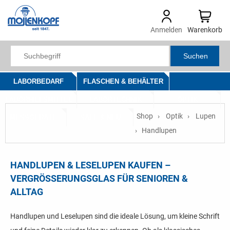
Anmelden
Warenkorb
Suchen
LABORBEDARF
FLASCHEN & BEHÄLTER
LABORHILFSMITTEL
LABORTECHNIK
OPTIK
Shop
Optik
Lupen
MESSGERÄTE
SALE & NEU
Handlupen
HANDLUPEN & LESELUPEN KAUFEN –
VERGRÖSSERUNGSGLAS FÜR SENIOREN & A
LLTAG
Handlupen und Leselupen sind die ideale Lösung, um kleine Schrift