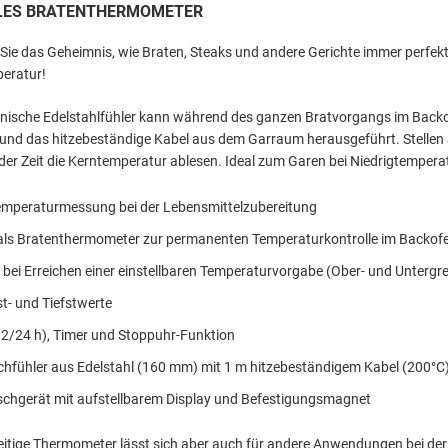
ALES BRATENTHERMOMETER
 Sie das Geheimnis, wie Braten, Steaks und andere Gerichte immer perfekt
eratur!
enische Edelstahlfühler kann während des ganzen Bratvorgangs im Backofe
 und das hitzebeständige Kabel aus dem Garraum herausgeführt. Stellen 
der Zeit die Kerntemperatur ablesen. Ideal zum Garen bei Niedrigtempera
emperaturmessung bei der Lebensmittelzubereitung
 als Bratenthermometer zur permanenten Temperaturkontrolle im Backof
 bei Erreichen einer einstellbaren Temperaturvorgabe (Ober- und Untergr
t- und Tiefstwerte
12/24 h), Timer und Stoppuhr-Funktion
ichfühler aus Edelstahl (160 mm) mit 1 m hitzebeständigem Kabel (200°C
ischgerät mit aufstellbarem Display und Befestigungsmagnet
seitige Thermometer lässt sich aber auch für andere Anwendungen bei der