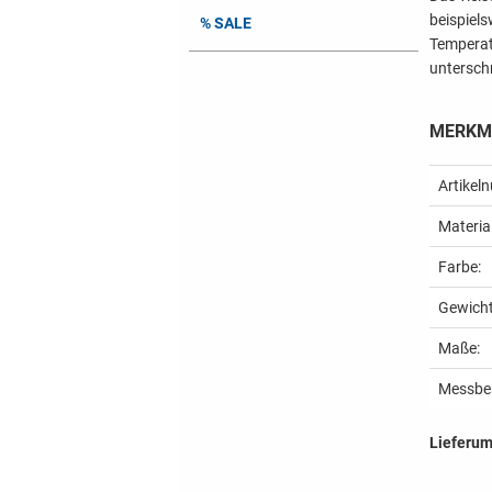
beispiel
% SALE
Temperatu
unterschr
MERKMA
Artikel
Material
Farbe:
Gewicht
Maße:
Messber
Lieferu