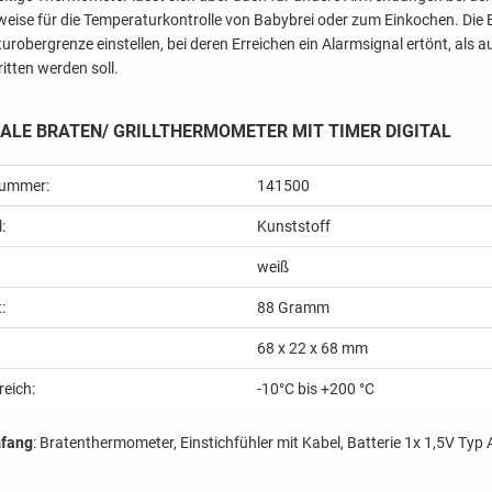
sweise für die Temperaturkontrolle von Babybrei oder zum Einkochen. Die 
robergrenze einstellen, bei deren Erreichen ein Alarmsignal ertönt, als a
itten werden soll.
LE BRATEN/ GRILLTHERMOMETER MIT TIMER DIGITAL
nummer:
141500
:
Kunststoff
weiß
:
88
Gramm
68 x 22 x 68 mm
eich:
-10°C bis +200 °C
mfang
: Bratenthermometer, Einstichfühler mit Kabel, Batterie 1x 1,5V Ty