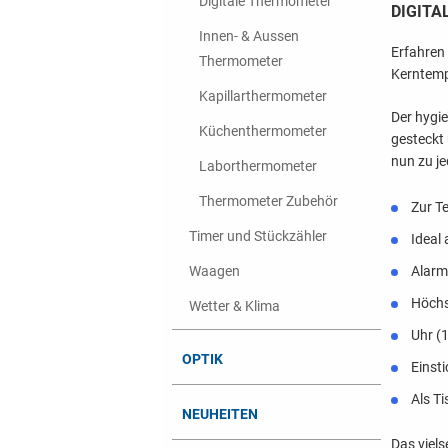
Digitale Thermometer
DIGIT
Innen- & Aussen
Erfahren
Thermometer
Kerntemp
Kapillarthermometer
Der hygi
Küchenthermometer
gesteckt
nun zu je
Laborthermometer
Thermometer Zubehör
Zur T
Timer und Stückzähler
Ideal
Alarm
Waagen
Höchs
Wetter & Klima
Uhr (
OPTIK
Einst
Als T
NEUHEITEN
Das viel