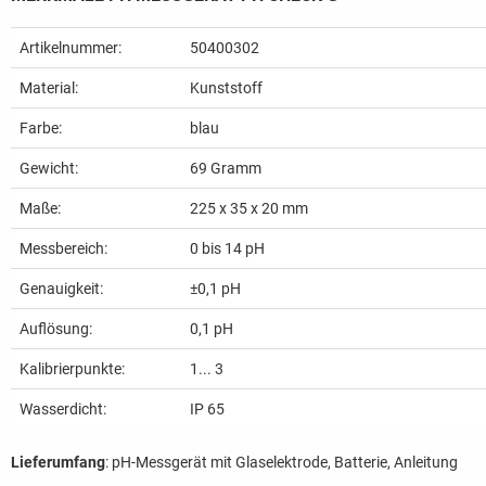
Artikelnummer:
50400302
Material:
Kunststoff
Farbe:
blau
Gewicht:
69
Gramm
Maße:
225 x 35 x 20 mm
Messbereich:
0 bis 14 pH
Genauigkeit:
±0,1 pH
Auflösung:
0,1 pH
Kalibrierpunkte:
1... 3
Wasserdicht:
IP 65
Lieferumfang
: pH-Messgerät mit Glaselektrode, Batterie, Anleitung