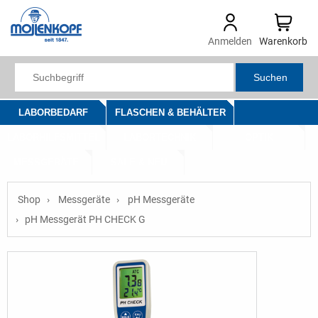
Anmelden
Warenkorb
Suchen
LABORBEDARF
FLASCHEN & BEHÄLTER
LABORHILFSMITTEL
LABORTECHNIK
OPTIK
MESSGERÄTE
SALE & NEU
Shop
Messgeräte
pH Messgeräte
pH Messgerät PH CHECK G