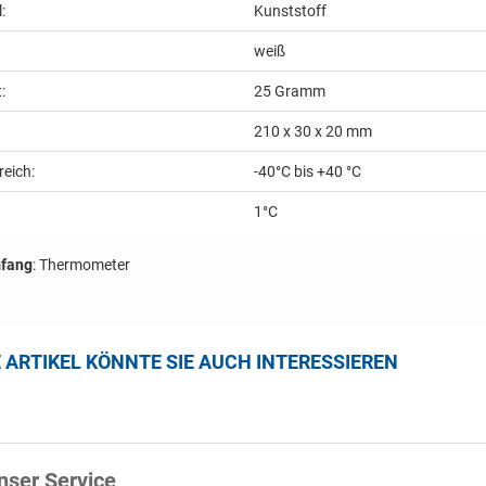
:
Kunststoff
weiß
:
25
Gramm
210 x 30 x 20 mm
eich:
-40°C bis +40 °C
1°C
mfang
: Thermometer
E ARTIKEL KÖNNTE SIE AUCH INTERESSIEREN
nser Service