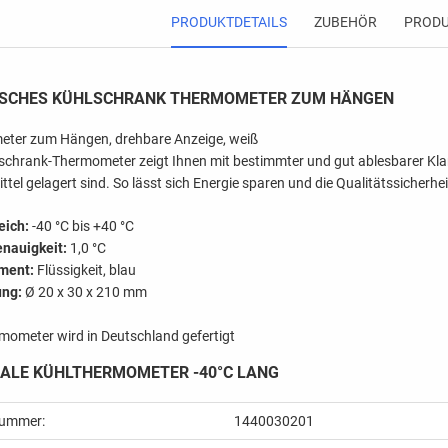
PRODUKTDETAILS
ZUBEHÖR
PRODU
ISCHES KÜHLSCHRANK THERMOMETER ZUM HÄNGEN
ter zum Hängen, drehbare Anzeige, weiß
schrank-Thermometer zeigt Ihnen mit bestimmter und gut ablesbarer Klar
tel gelagert sind. So lässt sich Energie sparen und die Qualitätssicher
eich:
-40 °C bis +40 °C
nauigkeit:
1,0 °C
ment:
Flüssigkeit, blau
ng:
Ø 20 x 30 x 210 mm
mometer wird in Deutschland gefertigt
ALE KÜHLTHERMOMETER -40°C LANG
nummer:
1440030201