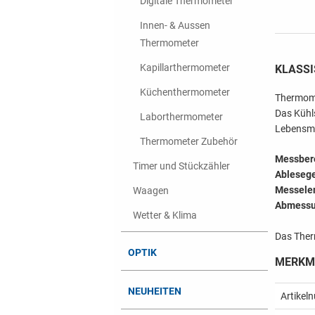
Digitale Thermometer
Innen- & Aussen
Thermometer
Kapillarthermometer
KLASS
Küchenthermometer
Thermome
Das Kühl
Laborthermometer
Lebensmit
Thermometer Zubehör
Messber
Timer und Stückzähler
Ablesege
Messele
Waagen
Abmessu
Wetter & Klima
Das Ther
OPTIK
MERKM
NEUHEITEN
Artikel