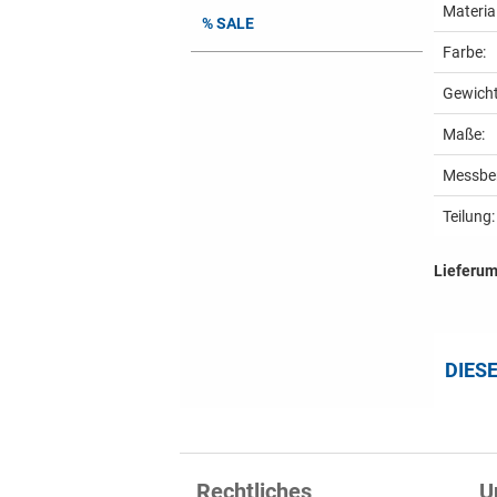
Material
% SALE
Farbe:
Gewicht
Maße:
Messber
Teilung:
Lieferu
DIES
Rechtliches
U