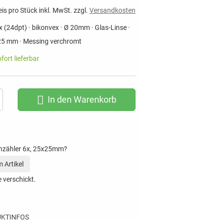
eis pro Stück inkl. MwSt. zzgl.
Versandkosten
 (24dpt) · bikonvex · Ø 20mm · Glas-Linse ·
25 mm · Messing verchromt
ofort lieferbar
In den Warenkorb
nzähler 6x, 25x25mm?
 Artikel
 verschickt.
KTINFOS