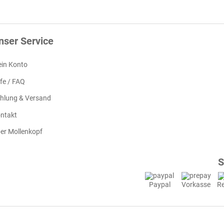
nser Service
in Konto
lfe / FAQ
hlung & Versand
ntakt
er Mollenkopf
S
Paypal
Vorkasse
R