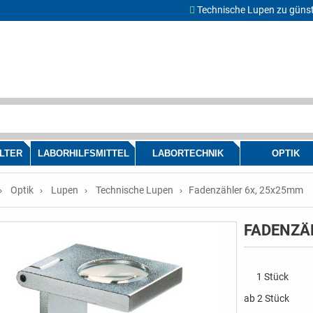
Technische Lupen zu günst
LTER
LABORHILFSMITTEL
LABORTECHNIK
OPTIK
Optik
Lupen
Technische Lupen
Fadenzähler 6x, 25x25mm
FADENZÄ
1 Stück
ab 2 Stück