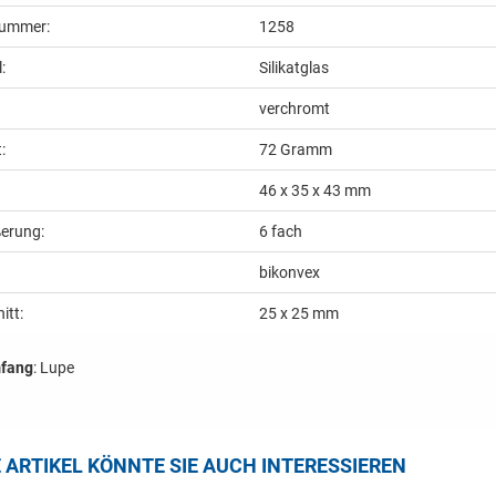
nummer:
1258
:
Silikatglas
verchromt
:
72
Gramm
46 x 35 x 43 mm
erung:
6 fach
bikonvex
itt:
25 x 25 mm
mfang
: Lupe
E ARTIKEL KÖNNTE SIE AUCH INTERESSIEREN