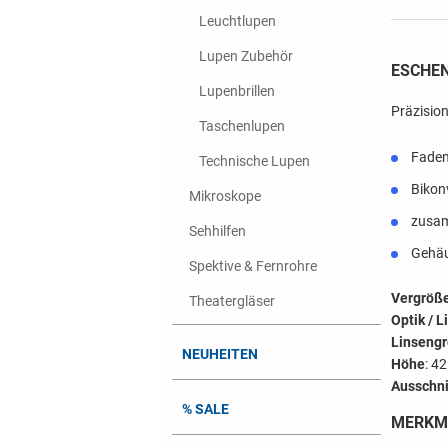
Leuchtlupen
Lupen Zubehör
ESCHE
Lupenbrillen
Präzisio
Taschenlupen
Faden
Technische Lupen
Bikonv
Mikroskope
zusa
Sehhilfen
Gehäu
Spektive & Fernrohre
Vergröß
Theatergläser
Optik / L
Linseng
NEUHEITEN
Höhe
: 4
Ausschni
% SALE
MERKM