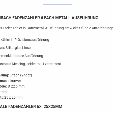
NBACH FADENZÄHLER 6 FACH METALL AUSFÜHRUNG
ns Fadenzähler in Ganzmetall Ausführung entwickelt für die Anforderun
zähler in Präzisionsausführung
ex Silikatglas Linse
mmenklappbare Ausführung
se aus Messing, seidenmatt verchromt
erung
: 6 fach (24dpt)
inse:
bikonvex
röße
: Ø 22,6 mm
2 mm
tt
: 25 x 25 mm
ALE FADENZÄHLER 6X, 25X25MM