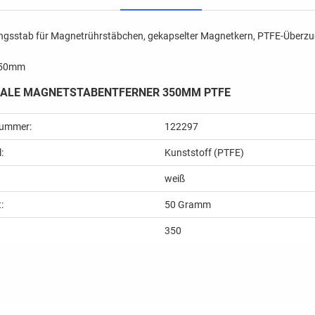
ngsstab für Magnetrührstäbchen, gekapselter Magnetkern, PTFE-Überz
350mm
ALE MAGNETSTABENTFERNER 350MM PTFE
nummer:
122297
:
Kunststoff (PTFE)
weiß
:
50
Gramm
350