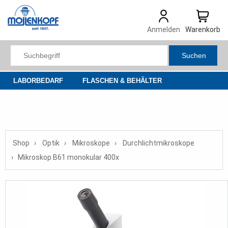
Anmelden
Warenkorb
Suchen
LABORBEDARF
FLASCHEN & BEHÄLTER
LABORHILFSMITTEL
LABORTECHNIK
OPTIK
MESSGERÄTE
SALE & NEU
Shop
Optik
Mikroskope
Durchlichtmikroskope
Mikroskop B61 monokular 400x