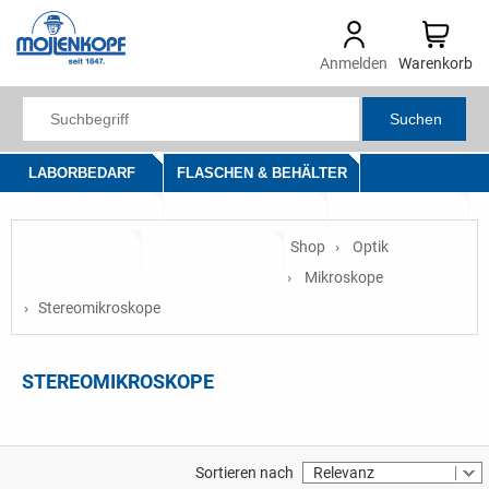
Anmelden
Warenkorb
Suchen
LABORBEDARF
FLASCHEN & BEHÄLTER
LABORHILFSMITTEL
LABORTECHNIK
OPTIK
Shop
Optik
MESSGERÄTE
SALE & NEU
Mikroskope
Stereomikroskope
STEREOMIKROSKOPE
Sortieren nach
Relevanz