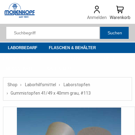
Anmelden
Warenkorb
Suchen
LABORBEDARF
FLASCHEN & BEHÄLTER
LABORHILFSMITTEL
LABORTECHNIK
OPTIK
MESSGERÄTE
SALE & NEU
Shop
Laborhilfsmittel
Laborstopfen
Gummistopfen 41/49 x 40mm grau, #113