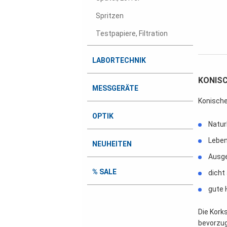
Spritzen
Testpapiere, Filtration
LABORTECHNIK
KONISC
MESSGERÄTE
Konische
OPTIK
Natur
Leben
NEUHEITEN
Ausge
% SALE
dicht
gute 
Die Kork
bevorzug