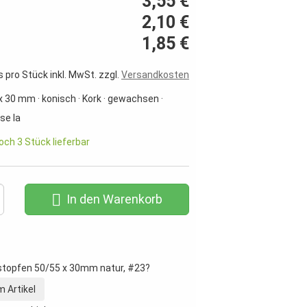
3,55 €
2,10 €
1,85 €
s pro Stück inkl. MwSt. zzgl.
Versandkosten
 30 mm · konisch · Kork · gewachsen ·
se Ia
noch 3 Stück lieferbar
In den Warenkorb
stopfen 50/55 x 30mm natur, #23?
 Artikel