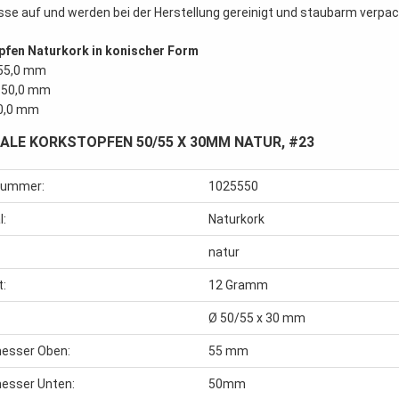
sse auf und werden bei der Herstellung gereinigt und staubarm verpac
pfen Naturkork in konischer Form
 55,0 mm
: 50,0 mm
30,0 mm
LE KORKSTOPFEN 50/55 X 30MM NATUR, #23
lnummer:
1025550
l:
Naturkork
natur
t:
12
Gramm
Ø 50/55 x 30 mm
esser Oben:
55 mm
esser Unten:
50mm