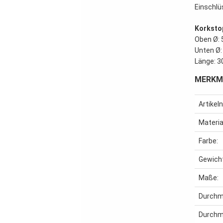
Einschlü
Korksto
Oben Ø:
Unten Ø
Länge: 
MERKMA
Artike
Materia
Farbe:
Gewich
Maße:
Durchm
Durchm