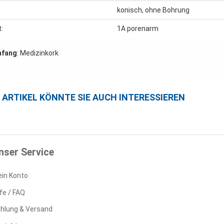
konisch, ohne Bohrung
t:
1A porenarm
mfang
: Medizinkork
E ARTIKEL KÖNNTE SIE AUCH INTERESSIEREN
nser Service
in Konto
lfe / FAQ
hlung & Versand