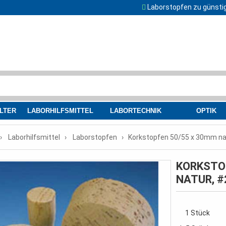
Laborstopfen zu günsti
LTER
LABORHILFSMITTEL
LABORTECHNIK
OPTIK
Laborhilfsmittel
Laborstopfen
Korkstopfen 50/55 x 30mm na
KORKSTO
NATUR, #
1 Stück