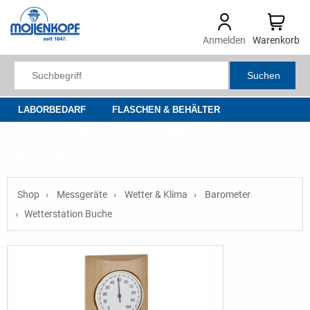
Anmelden
Warenkorb
Suchen
LABORBEDARF
FLASCHEN & BEHÄLTER
LABORHILFSMITTEL
LABORTECHNIK
OPTIK
MESSGERÄTE
SALE & NEU
Shop
Messgeräte
Wetter & Klima
Barometer
Wetterstation Buche