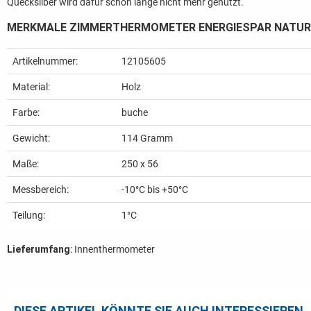
Quecksilber wird dafür schon lange nicht mehr genutzt.
MERKMALE ZIMMERTHERMOMETER ENERGIESPAR NATUR
Artikelnummer:
12105605
Material:
Holz
Farbe:
buche
Gewicht:
114
Gramm
Maße:
250 x 56
Messbereich:
-10°C bis +50°C
Teilung:
1°C
Lieferumfang
: Innenthermometer
DIESE ARTIKEL KÖNNTE SIE AUCH INTERESSIEREN