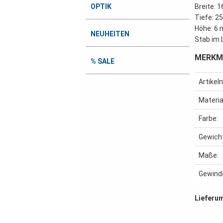
Breite: 
OPTIK
Tiefe: 
Höhe: 6
NEUHEITEN
Stab im 
MERKM
% SALE
Artike
Materia
Farbe:
Gewich
Maße:
Gewind
Lieferu