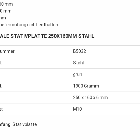
160 mm
250 mm
 mm
Lieferumfang nicht enthalten.
ALE STATIVPLATTE 250X160MM STAHL
lnummer:
B5032
l:
Stahl
grün
t:
1900
Gramm
250 x 160 x 6 mm
e:
M10
mfang
: Stativplatte