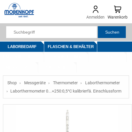
Anmelden
Warenkorb
Suchen
LABORBEDARF
FLASCHEN & BEHÄLTER
LABORHILFSMITTEL
LABORTECHNIK
OPTIK
MESSGERÄTE
SALE & NEU
Shop
Messgeräte
Thermometer
Laborthermometer
Laborthermometer 0...+250:0,5°C kalibrierfä. Einschlussform