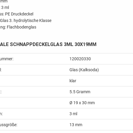
2 mm
 3 ml
ss: PE Druckdeckel
 Glas 3. hydrolytische Klasse
ng: Flachbodenglas
ALE SCHNAPPDECKELGLAS 3ML 30X19MM
nummer:
120020330
:
Glas (Kalksoda)
klar
:
5.5
Gramm
Ø 19 x 30 mm
n:
3 ml
ussgröße:
13 mm