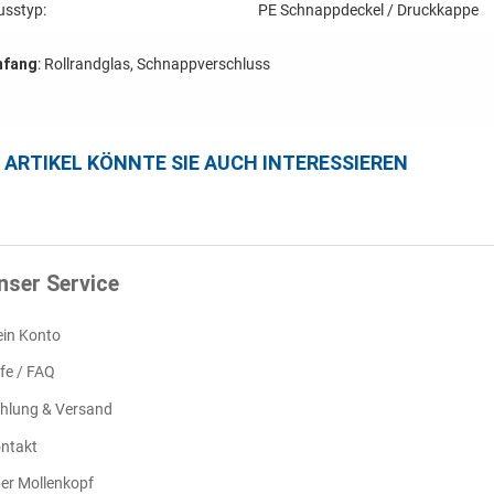
usstyp:
PE Schnappdeckel / Druckkappe
mfang
: Rollrandglas, Schnappverschluss
E ARTIKEL KÖNNTE SIE AUCH INTERESSIEREN
nser Service
in Konto
lfe / FAQ
hlung & Versand
ntakt
er Mollenkopf