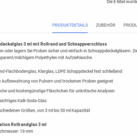
Die E-Mail wurde
PRODUKTDETAILS
ZUBEHÖR
PRODU
deckelglas 3 ml mit Rollrand und Schnappverschluss
en oder lagern Sie Proben sicher und einfach in Schnappdeckelgläsern. 
sparent/milchigem Polyethylen mit Aufziehlasche.
and-Flachbodenglas, Klarglas, LDPE Schappdeckel fest schließend
ie Aufbewahrung von Pulvern und trockenen Proben geeignet
iche und kostengünstige Fläschchen für unkritische Analysen
sichtiges Kalk-Soda-Glas
rschiedenen Größen, von 3 ml bis 50 ml Kapazität
ation Rollrandglas 3 ml
chmesser: 19 mm