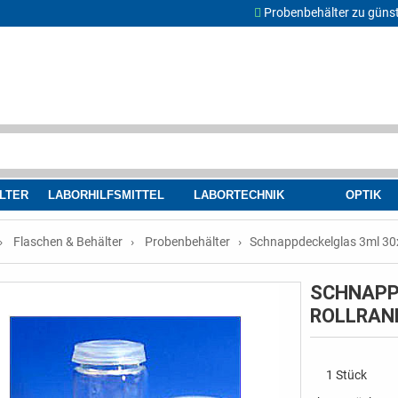
Probenbehälter zu günst
LTER
LABORHILFSMITTEL
LABORTECHNIK
OPTIK
Flaschen & Behälter
Probenbehälter
Schnappdeckelglas 3ml 
SCHNAPP
ROLLRAN
1 Stück