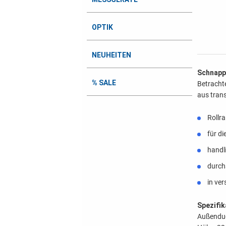
OPTIK
NEUHEITEN
Schnapp
% SALE
Betracht
aus tran
Rollr
für d
handl
durch
in ve
Spezifik
Außendu