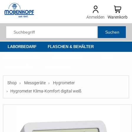
Anmelden
Warenkorb
Suchen
LABORBEDARF
FLASCHEN & BEHÄLTER
LABORHILFSMITTEL
LABORTECHNIK
OPTIK
MESSGERÄTE
SALE & NEU
Shop
Messgeräte
Hygrometer
Hygrometer Klima-Komfort digital weiß