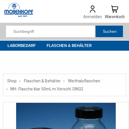
Anmelden
Warenkorb
Suchen
LABORBEDARF
FLASCHEN & BEHÄLTER
LABORHILFSMITTEL
LABORTECHNIK
OPTIK
MESSGERÄTE
SALE & NEU
Shop
Flaschen & Behälter
Weithalsflaschen
WH- Flasche klar 50ml, m.Verschl. DIN32