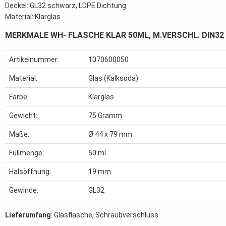
Deckel: GL32 schwarz, LDPE Dichtung
Material: Klarglas
MERKMALE WH- FLASCHE KLAR 50ML, M.VERSCHL. DIN32
Artikelnummer:
1070600050
Material:
Glas (Kalksoda)
Farbe:
Klarglas
Gewicht:
75
Gramm
Maße:
Ø 44 x 79 mm
Füllmenge:
50 ml
Halsöffnung:
19 mm
Gewinde:
GL32
Lieferumfang
: Glasflasche, Schraubverschluss